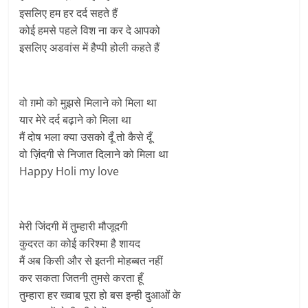
इसलिए हम हर दर्द सहते हैं
कोई हमसे पहले विश ना कर दे आपको
इसलिए अडवांस में हैप्पी होली कहते हैं
वो ग़मो को मुझसे मिलाने को मिला था
यार मेरे दर्द बढ़ाने को मिला था
मैं दोष भला क्या उसको दूँ तो कैसे दूँ
वो ज़िंदगी से निजात दिलाने को मिला था
Happy Holi my love
मेरी जिंदगी में तुम्हारी मौजूदगी
कुदरत का कोई करिश्मा है शायद
मैं अब किसी और से इतनी मोहब्बत नहीं
कर सकता जितनी तुमसे करता हूँ
तुम्हारा हर ख्वाब पूरा हो बस इन्ही दुआओं के