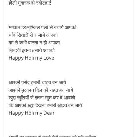
होली मुबारक हो स्वीटहार्ट
भगवान हर मुश्किल पलों से बचाये आपको
चाँद सितारों से सजाये आपको
ग़म से कभी वास्ता न हो आपका
ज़िन्दगी इतना हसाये आपको
Happy Holi my Love
आपकी पसंद हमारी चाहत बन जाये
आपकी मुस्कान दिल की राहत बन जाये
खुदा खुशियों से इतना खुश कर दे आपको
कि आपको खुश देखना हमारी आदत बन जाये
Happy Holi my Dear