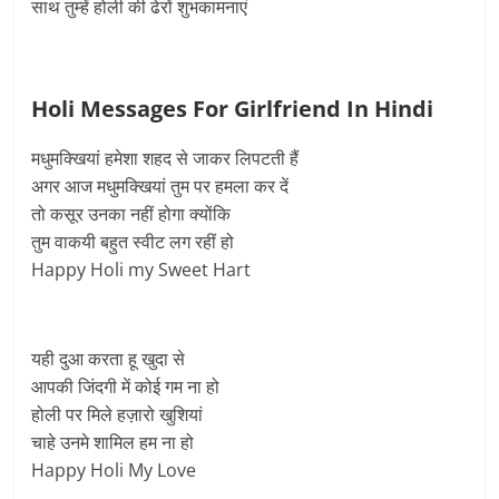
साथ तुम्हें होली की ढेरों शुभकामनाएं
Holi Messages For Girlfriend In Hindi
मधुमक्खियां हमेशा शहद से जाकर लिपटती हैं
अगर आज मधुमक्खियां तुम पर हमला कर दें
तो कसूर उनका नहीं होगा क्योंकि
तुम वाकयी बहुत स्वीट लग रहीं हो
Happy Holi my Sweet Hart
यही दुआ करता हू खुदा से
आपकी जिंदगी में कोई गम ना हो
होली पर मिले हज़ारो खुशियां
चाहे उनमे शामिल हम ना हो
Happy Holi My Love