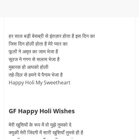
हर साल बड़ी बेसब्री से इंतज़ार होता है इस दिन का
जिस दिन होली होता है मेरे प्यार का
फूलों ने अमृत का जाम भेजा है
सूरज ने गगन से सलाम भेजा है
मुबारक हो आपको होली
तहे-दिल से हमने ये पैगाम भेजा है
Happy Holi My Sweetheart
GF Happy Holi Wishes
मेरी खुशियों के रूप में वो मुझे तुमको दे
क्युकी मेरी जिंदगी में सारी खुशियाँ तुमसे ही है