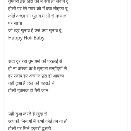
तुम्हारी इस अदा का मैं क्या ही जवाब दूं
होली पर मेरे प्यार को मैं क्या तोहफा दूं
कोई अच्छा सा गुलाब माली से मंगवाता
पर सोचा
जो खुद गुलाब है उसे क्या गुलाब दूं
Happy Holi Baby
सदा दूर रहो तुम ग़मो की परछाईं से
हो ना वास्ता कभी तुम्हारा तन्हाँईयों से
हर ख्वाब हर अरमान पूरा हो आपका
यही दुआ है दिल की गहराई से
होली मुबारक हो मेरी जान
यही दुआ करते है खुदा से
आपकी ज़िन्दगी में कभी कोई ग़म ना हो
होली पर मिले हज़ारों दुआये