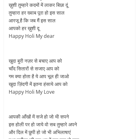
ख़ुशी तुम्हारे कदमों में लाकर बिछा दूं
तुम्हारा हर ख्वाब पूरा हो इस साल
आरजू है कि जब मैं इस साल
आपको हर ख़ुशी दू
Happy Holi My dear
खुदा बुरी नज़र से बचाए आप को
चाँद सितारों से सजाए आप को
गम क्या होता है ये आप भूल ही जाओ
खुदा ज़िंदगी में इतना हंसाये आप को
Happy Holi My Love
आपकी आँखों में सजे हो जो भी सपने
इस होली पर हो जाये वो सब तुम्हारे अपने
और दिल में छुपी हो जो भी अभिलाषाएं