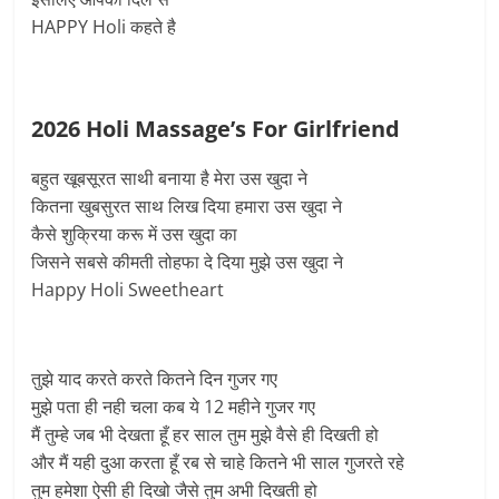
HAPPY Holi कहते है
2026 Holi Massage’s For Girlfriend
बहुत खूबसूरत साथी बनाया है मेरा उस खुदा ने
कितना खुबसुरत साथ लिख दिया हमारा उस खुदा ने
कैसे शुक्रिया करू में उस खुदा का
जिसने सबसे कीमती तोहफा दे दिया मुझे उस खुदा ने
Happy Holi Sweetheart
तुझे याद करते करते कितने दिन गुजर गए
मुझे पता ही नही चला कब ये 12 महीने गुजर गए
मैं तुम्हे जब भी देखता हूँ हर साल तुम मुझे वैसे ही दिखती हो
और मैं यही दुआ करता हूँ रब से चाहे कितने भी साल गुजरते रहे
तुम हमेशा ऐसी ही दिखो जैसे तुम अभी दिखती हो