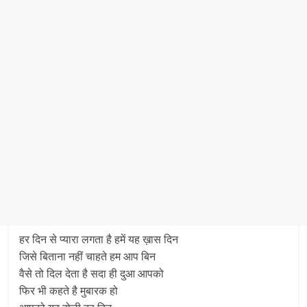
हर दिन से प्यारा लगता है हमें यह ख़ास दिन
जिसे बिताना नहीं चाहते हम आप बिन
वैसे तो दिल देता है सदा ही दुआ आपको
फिर भी कहते है मुबारक हो