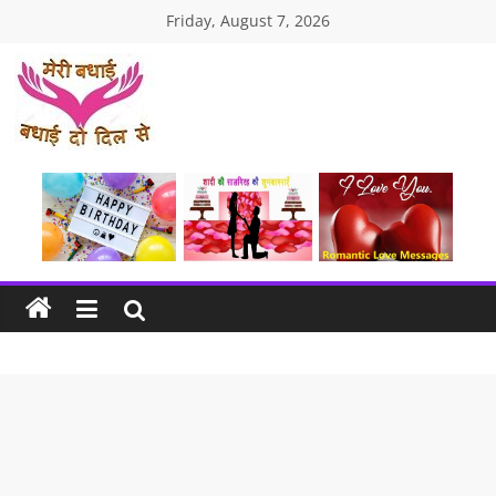
Skip
Friday, August 7, 2026
to
content
MERI
BADHAI
Birthday
Wishes
and
Anniversary
Wishes