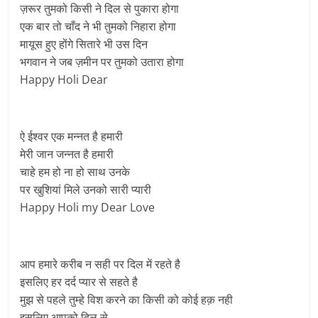
ज़रूर तुमको किसी ने दिल से पुकारा होगा
एक बार तो चाँद ने भी तुमको निहारा होगा
मायूस हुए होंगे सितारे भी उस दिन
भगवान ने जब ज़मीन पर तुमको उतारा होगा
Happy Holi Dear
ऐ ईश्वर एक मन्नत है हमारी
मेरी जान जन्नत है हमारी
चाहे हम हो ना हो साथ उनके
पर खुशियां मिले उनको सारी प्यारी
Happy Holi my Dear Love
आप हमारे करीब न सही पर दिल में रहते है
इसलिए हर दर्द प्यार से सहते है
मुझ से पहले तुम्हे विश करने का किसी को कोई हक़ नही
इसलिए आपको दिल से