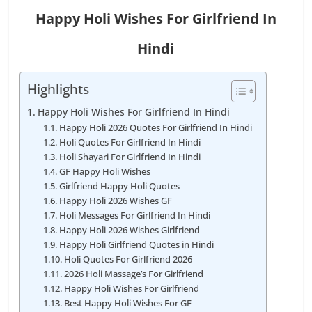
Happy Holi Wishes For Girlfriend In
Hindi
Highlights
Happy Holi Wishes For Girlfriend In Hindi
Happy Holi 2026 Quotes For Girlfriend In Hindi
Holi Quotes For Girlfriend In Hindi
Holi Shayari For Girlfriend In Hindi
GF Happy Holi Wishes
Girlfriend Happy Holi Quotes
Happy Holi 2026 Wishes GF
Holi Messages For Girlfriend In Hindi
Happy Holi 2026 Wishes Girlfriend
Happy Holi Girlfriend Quotes in Hindi
Holi Quotes For Girlfriend 2026
2026 Holi Massage’s For Girlfriend
Happy Holi Wishes For Girlfriend
Best Happy Holi Wishes For GF