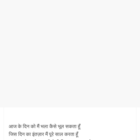
आज के दिन को मैं भला कैसे भूल सकता हूँ
जिस दिन का इंतज़ार मैं पूरे साल करता हूँ