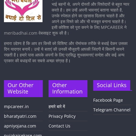
भाई बहनों से, अपने दोस्तों और रिश्तेदारों से बहुत प्यार
करते है। हम उन्हें अपनी भावनाएं बताना चाहते है,
उनके स्पेशल होने का एहसास दिलाना चाहते है और
अपने इस रिश्ते को और भी मजबूत बनाना चाहते है।
इसी कोशिश को पूरा करने के लिए MPCAREER ने
meribadhai.com वेबसाइट शुरू की है।
हमारा उद्देश्य है कि आप हर किसी को विशिष्ट और रोमांचक तरीके से बधाई देकर उसका
दिन यादगार बनायें। उन्हें ये बताएं की उनकी मौजूदगी आपकी जिंदगी में कितनी मायने
रखती है
।
हमारे पास आपके अपनों के लिए प्रसिद्ध शुभकामनाएं सन्देश और कई अन्य
प्रकार की बधाइयों का सबसे अच्छा संग्रह है
।
Our Other
Other
Social Links
Website
Information
Facebook Page
mpcareer.in
हमारे बारे में
Telegram Channel
bharatyatri.com
Privacy Policy
apniyojana.com
Contact Us
pujakaisekare.com