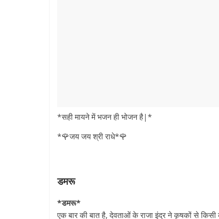
*सही मायने में भजन ही भोजन है|*
*🌹जय जय श्री राधे*🌹
डमरू
*डमरू*
एक बार की बात है, देवताओं के राजा इंद्र ने कृषकों से किस