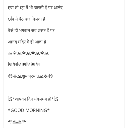
हवा तो धुप में भी चलती है पर आनंद
छाँव मे बैठ कर मिलता है
वैसे ही भगवान सब तरफ है पर
आनंद मंदिर मे ही आता है।।
🙏🌹🙏🌹🙏🌹🙏🌹🙏
🌺🌺🌺🌺🌺🌺🌺
😊🍀🙏शुभ प्रभात🙏🍀😊
🌺*आपका दिन मंगलमय हो*🌺
*GOOD MORNING*
🌹🙏🙏🌹