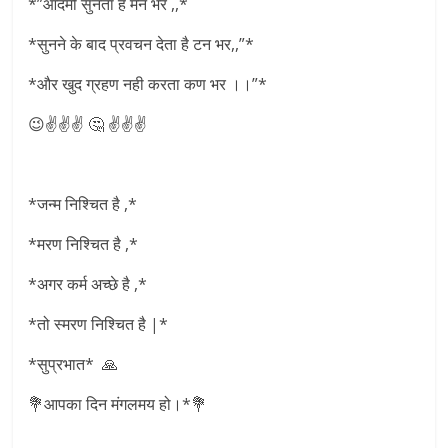
*”आदमी सुनता है मन भर ,,*
*सुनने के बाद प्रवचन देता है टन भर,,”*
*और खुद ग्रहण नही करता कण भर ।।”*
😉✌✌✌ 🤔 ✌✌✌
*जन्म निश्चित है ,*
*मरण निश्चित है ,*
*अगर कर्म अच्छे है ,*
*तो स्मरण निश्चित है |*
*सुप्रभात* 🙏
💐आपका दिन मंगलमय हो।*💐