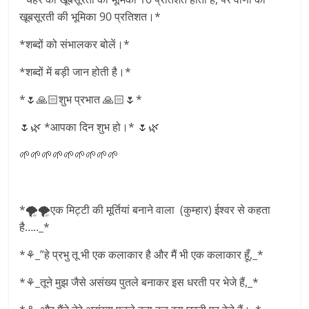
खूबसूरती की भूमिका 90 प्रतिशत।*
*शब्दों को संभालकर बोलें।*
*शब्दों में बड़ी जान होती है।*
*🌷🙏🏻शुभ प्रभात 🙏🏻🌷*
🌷🌿 *आपका दिन शुभ हो।* 🌷🌿
🌱🌱🌱🌱🌱🌱🌱🌱🌱
*🌪🌪एक मिट्टी की मूर्तियां बनाने वाला (कुम्हार) ईश्वर से कहता
है….._*
*⚘_”हे प्रभु तू भी एक कलाकार है और मैं भी एक कलाकार हूँ,_*
*⚘_तूने मुझ जैसे असंख्य पुतले बनाकर इस धरती पर भेजे हैं,_*