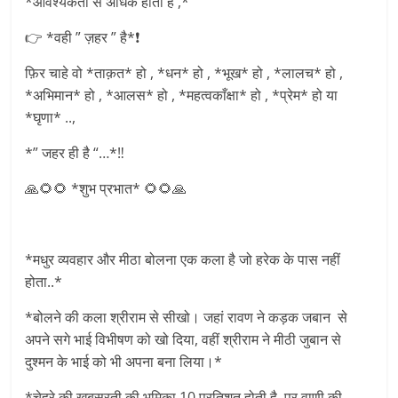
*आवश्यकता से अधिक होती है ,*
👉 *वही ” ज़हर ” है*❗
फ़िर चाहे वो *ताक़त* हो , *धन* हो , *भूख* हो , *लालच* हो ,
*अभिमान* हो , *आलस* हो , *महत्वकाँक्षा* हो , *प्रेम* हो या
*घृणा* ..,
*” जहर ही है “…*‼
🙏🌻🌻 *शुभ प्रभात* 🌻🌻🙏
*मधुर व्यवहार और मीठा बोलना एक कला है जो हरेक के पास नहीं
होता..*
*बोलने की कला श्रीराम से सीखो। जहां रावण ने कड़क जबान से
अपने सगे भाई विभीषण को खो दिया, वहीं श्रीराम ने मीठी जुबान से
दुश्मन के भाई को भी अपना बना लिया।*
*चेहरे की खूबसूरती की भूमिका 10 प्रतिशत होती है, पर वाणी की