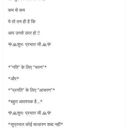
कम से कम
ये तो तय ही है कि
आप उनसे उपर हो !!
🌹🙏शुभः प्रभात जी 🙏🌹
*”गति” के लिए “चरण”*
*और*
*”प्रगति” के लिए “आचरण”*
*बहुत आवश्यक है…*
🌹🙏शुभः प्रभात जी 🙏🌹
*सुप्रभात कोई साधारण शब्द नहीं*