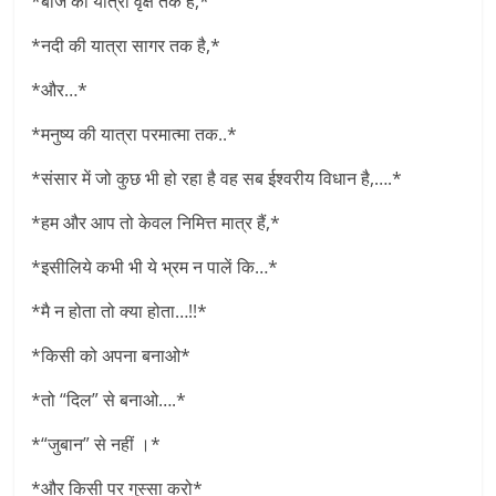
*बीज की यात्रा वृक्ष तक है,*
*नदी की यात्रा सागर तक है,*
*और…*
*मनुष्य की यात्रा परमात्मा तक..*
*संसार में जो कुछ भी हो रहा है वह सब ईश्वरीय विधान है,….*
*हम और आप तो केवल निमित्त मात्र हैं,*
*इसीलिये कभी भी ये भ्रम न पालें कि…*
*मै न होता तो क्या होता…!!*
*किसी को अपना बनाओ*
*तो “दिल” से बनाओ….*
*“जुबान” से नहीं ।*
*और किसी पर गुस्सा करो*