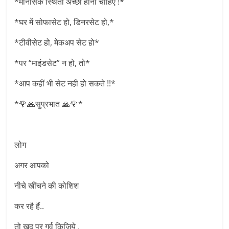
*मानसिक स्थिती अच्छी होनी चाहिए !*
*घर में सोफासेट हो, डिनरसेट हो,*
*टीवीसेट हो, मेकअप सेट हो*
*पर “माइंडसेट” न हो, तो*
*आप कहीं भी सेट नही हो सकते !!*
*🌹🙏सुप्रभात 🙏🌹*
लोग
अगर आपको
नीचे खींचने की कोशिश
कर रहै हैं..
तो खुद पर गर्व किजिये ,