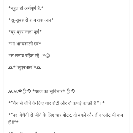
*बहुत ही अर्थपूर्ण है,*
*सु-सुबह से शाम तक आप*
*प्र-प्रसन्नता पूर्ण*
*भा-भाग्यशाली एवं*
*त-तनाव रहित रहें।*😊
🙏*”सुप्रभात”*🙏
🙏🙏🌹✋🤚 *आज का सुविचार* ✋🤚
*”चैन से जीने के लिए चार रोटी और दो कपड़े काफ़ी हैं “।*
*”पर ,बेचैनी से जीने के लिए चार मोटर, दो बंगले और तीन प्लॉट भी कम
हैं !!”*