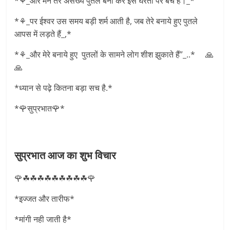
*⚘_और मैंने तेरे असंख्य पुतले बना कर इस घरती पर बेचे हैं।_*
*⚘_पर ईश्वर उस समय बड़ी शर्म आती है, जब तेरे बनाये हुए पुतले
आपस में लड़ते हैं_,*
*⚘_और मेरे बनाये हुए पुतलों के सामने लोग शीश झुकाते हैं”_..* 🙏
🙏
*ध्यान से पढ़े कितना बड़ा सच है.*
*🌹सुप्रभात🌹*
सुप्रभात आज का शुभ विचार
🌹☘☘☘☘☘☘☘☘☘🌹
*इज्जत और तारीफ*
*मांगी नही जाती है*