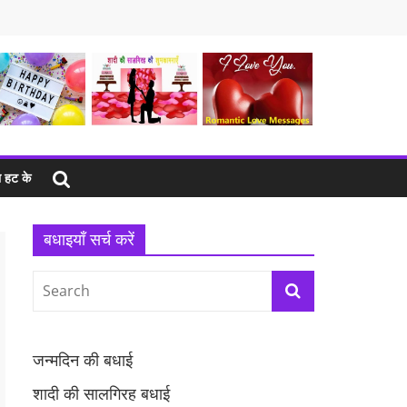
 हट के
बधाइयाँ सर्च करें
जन्मदिन की बधाई
शादी की सालगिरह बधाई