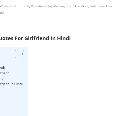
,
,
Wishes To Girlfriend
Valentines Day Message For GF in Hindi
Valentines Day
end
otes For Girlfriend In Hindi
ndi
friend
ndi
friend In Hindi
i