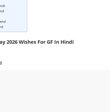
indi
end
iend
end
y 2026 Wishes For GF In Hindi
d