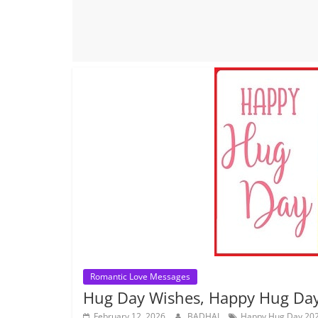
Romantic Love Messages
Hug Day Wishes, Happy Hug Day – अपनी
February 12, 2026
BADHAI
Happy Hug Day 202