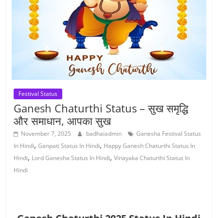
Festival Status
Ganesh Chaturthi Status – सुख समृद्धि
और समाधान, आपका सुख
November 7, 2025
badhaiadmin
Ganesha Festival Status
,
,
In Hindi
Ganpati Status In Hindi
Happy Ganesh Chaturthi Status In
,
,
Hindi
Lord Ganesha Status In Hindi
Vinayaka Chaturthi Status In
Hindi