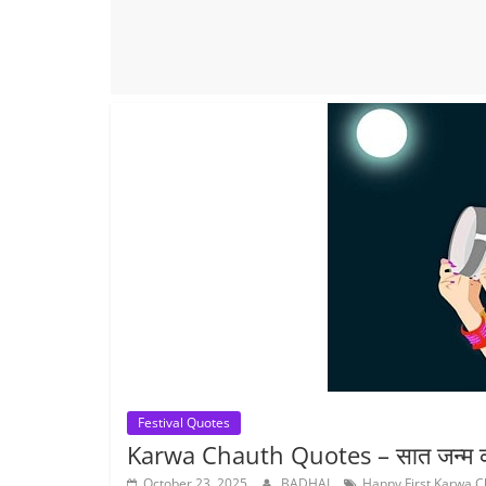
Festival Quotes
Karwa Chauth Quotes – सात जन्म का 
October 23, 2025
BADHAI
Happy First Karwa C