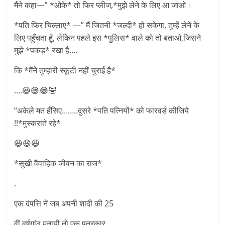
मैंने कहा—” *ओके* तो फिर प्लीज,*मुझे लेने के लिए आ जाओ।
*पति फिर चिल्लाए* —” मैं जितनी *जल्दी* हो सकेगा, तुम्हें लेने के
लिए पहुँचता हूँ, लेकिन पहले इस *पुलिस* वाले को तो बताओ,जिसने
मुझे *पकड़* रखा है….
कि *मैंने तुम्हारी स्कूटी नहीं चुराई है*
….😆😅😂🤣
“अकेले मत हँसिए……..दुसरे *पति पत्नियों* को फारवर्ड कीजिये
!!*मुस्कराते रहे*
😆😆😆
*सुखी वैवाहिक जीवन का राज*
.
एक दंपत्ति नें जब अपनी शादी की 25
वीं वर्षगांठ मनायी तो एक पत्रकार