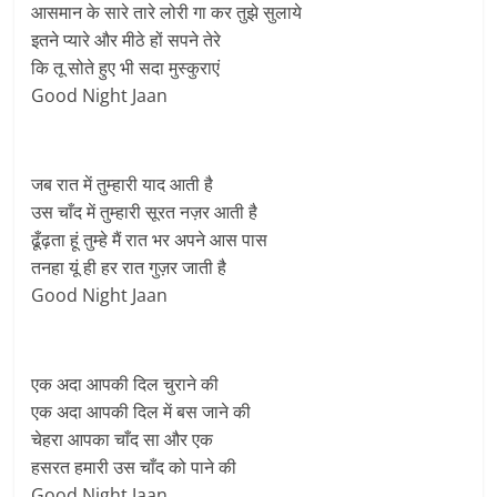
आसमान के सारे तारे लोरी गा कर तुझे सुलाये
इतने प्यारे और मीठे हों सपने तेरे
कि तू सोते हुए भी सदा मुस्कुराएं
Good Night Jaan
जब रात में तुम्हारी याद आती है
उस चाँद में तुम्हारी सूरत नज़र आती है
ढूँढ़ता हूं तुम्हे मैं रात भर अपने आस पास
तनहा यूं ही हर रात गुज़र जाती है
Good Night Jaan
एक अदा आपकी दिल चुराने की
एक अदा आपकी दिल में बस जाने की
चेहरा आपका चाँद सा और एक
हसरत हमारी उस चाँद को पाने की
Good Night Jaan