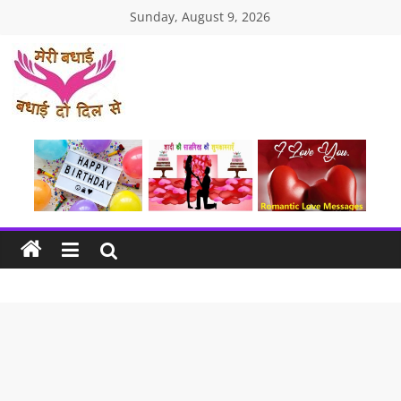
Skip
Sunday, August 9, 2026
to
content
MERI
BADHAI
Birthday
Wishes
and
Anniversary
Wishes