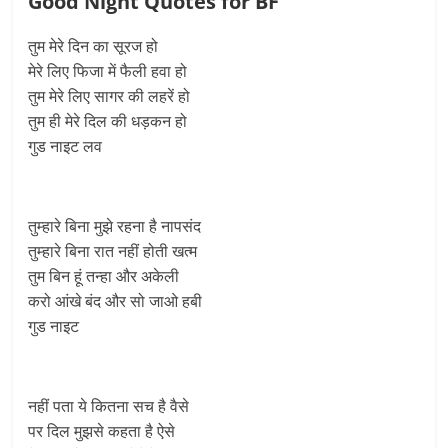
Good Night Quotes for BF
तुम मेरे दिन का सूरज हो
मेरे लिए फिजा में फैली हवा हो
तुम मेरे लिए सागर की लहरें हो
तुम ही मेरे दिल की धड़कन हो
गुड नाइट लव
तुम्हारे बिना मुझे रहना है नापसंद
तुम्हारे बिना रात नहीं होती खत्म
तुम बिन हूं तन्हा और अकेली
करो आंखे बंद और सो जाओ हबी
गुड नाइट
नहीं पता ये कितना सच है वैसे
पर दिल मुझसे कहता है ऐसे