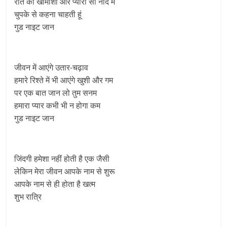
रात की खामोशी और प्यारी सी नींद में
चुपके से कहना चाहती हूं
गुड नाइट जान
जीवन में आएंगे उतार-चढ़ाव
हमारे रिश्ते में भी आएंगे खुशी और गम
पर एक बात जान लो तुम सनम
हमारा प्यार कभी भी न होगा कम
गुड नाइट जान
जिंदगी हमेशा नहीं होती है एक जैसी
लेकिन मेरा जीवन आपके नाम से शुरू
आपके नाम से ही होता है खत्म
शुभ रात्रि