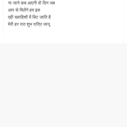
ना जाने कब आएगी वो दिन जब
आप से मिलेंगे हम इस
एही ख्वाहिशों में बिट जाति है
मेरी हर रात शुभ रात्रि जानू