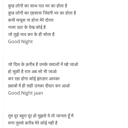
कुछ लोगों का साथ पल भर का होता है
कुछ लोगों का एहसास जिंदगी भर का होता है
कभी मायूस ना होना मेरे दोस्त
नजर उठा के देख कोई है
जो तुझे याद कर के ही सोता है
Good Night
जो दिल के क़रीब है उनके ख्यालों में खो जाओ
हो चुकी है रात अब सो भी जाओ
कर रहा होगा कोई इंतज़ार आपका
ख़्वाबों में ही सही उनका दीदार कर आओ
Good Night jaan
तुम दूर बहुत दूर हो मुझसे ये तो जानता हूँ मै
मगर तुमसे करीब मेरे कोई नही है