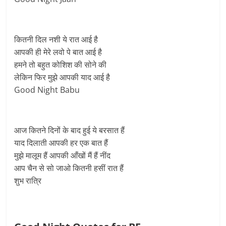
कितनी दिल नशी ये रात आई है
आपकी ही मेरे लवो पे बात आई है
हमने तो बहुत कोशिश की सोने की
लेकिन फिर मुझे आपकी याद आई है
Good Night Babu
आज कितने दिनों के बाद हुई ये बरसात हैं
याद दिलाती आपकी हर एक बात हैं
मुझे मालूम हैं आपकी आँखों मैं हैं नींद
आप चैन से सो जाओ कितनी हसीं रात हैं
शुभ रात्रि