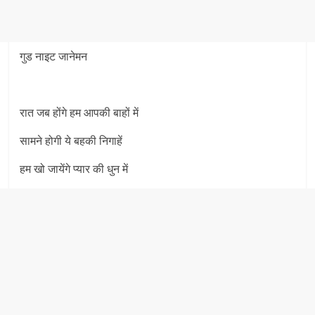
गुड नाइट जानेमन
रात जब होंगे हम आपकी बाहों में
सामने होगी ये बहकी निगाहें
हम खो जायेंगे प्यार की धुन में