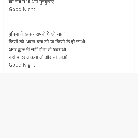
की नींद में भी आप मुस्कुराए
Good Night
दुनिया में रहकर सपनों में खो जाओ
किसी को अपना बना लो या किसी के हो जाओ
अगर कुछ भी नहीं होता तो घबराओ
नहीं चादर तकिया तो और सो जाओ
Good Night