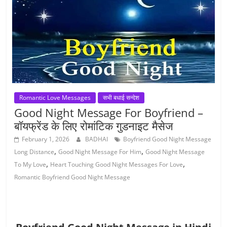
Romantic Love Messages
सभी बधाई सन्देश
Good Night Message For Boyfriend –
बॉयफ्रेंड के लिए रोमांटिक गुडनाइट मैसेज
February 1, 2026
BADHAI
Boyfriend Good Night Message
,
,
Long Distance
Good Night Message For Him
Good Night Message
,
,
To My Love
Heart Touching Good Night Messages For Love
Romantic Boyfriend Good Night Message