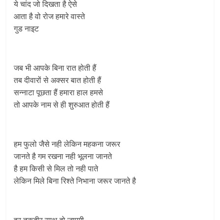
ये चांद जो दिखता है ऐसे
आता है वो रोज हमारे वास्ते
गुड नाइट
जब भी आपके बिना रात होती हैं
तब दीवारों से अक्सर बात होती हैं
सन्नाटा पूछता हैं हमारा हाल हमसे
तो आपके नाम से ही शुरुआत होती हैं
हम फुलो जैसे नही लेकिन महकना जरूर
जानते है गम रखना नही भूलना जानते
है हम किसी से मिल तो नही पाते
लेकिन मिले बिना रिश्ते निभाना जरूर जानते है