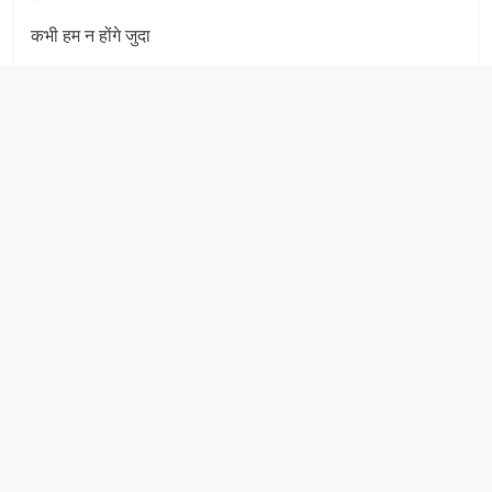
कभी हम न होंगे जुदा