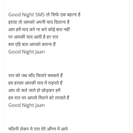
Good Night SMS तो सिर्फ एक बहाना है
इरादा तो आपको अपनी याद दिलाना है
आप हमें याद करे ना करे कोई बात नहीं
पर आपकी याद आती है हर रात
बस एहि बात आपको बताना हैं
Good Night Jaan
रात को जब चाँद सितारे चमकते हैं
हम हरदम आपकी याद में तड़पते हैं
आप तो चले जाते हो छोड़कर हमें
हम रात भर आपसे मिलने को तरसते हैं
Good Night Jaan
चाँदनी लेकर ये रात तेरे आँगन में आये