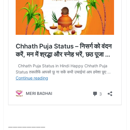
————————