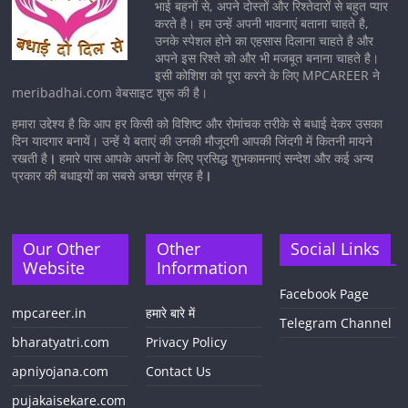
भाई बहनों से, अपने दोस्तों और रिश्तेदारों से बहुत प्यार
करते है। हम उन्हें अपनी भावनाएं बताना चाहते है,
उनके स्पेशल होने का एहसास दिलाना चाहते है और
अपने इस रिश्ते को और भी मजबूत बनाना चाहते है।
इसी कोशिश को पूरा करने के लिए MPCAREER ने
meribadhai.com वेबसाइट शुरू की है।
हमारा उद्देश्य है कि आप हर किसी को विशिष्ट और रोमांचक तरीके से बधाई देकर उसका
दिन यादगार बनायें। उन्हें ये बताएं की उनकी मौजूदगी आपकी जिंदगी में कितनी मायने
रखती है
।
हमारे पास आपके अपनों के लिए प्रसिद्ध शुभकामनाएं सन्देश और कई अन्य
प्रकार की बधाइयों का सबसे अच्छा संग्रह है
।
Our Other
Other
Social Links
Website
Information
Facebook Page
mpcareer.in
हमारे बारे में
Telegram Channel
bharatyatri.com
Privacy Policy
apniyojana.com
Contact Us
pujakaisekare.com