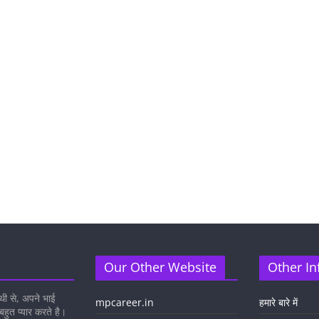
Our Other Website
Other In
थी से, अपने भाई
mpcareer.in
हमारे बारे में
 बहुत प्यार करते है।