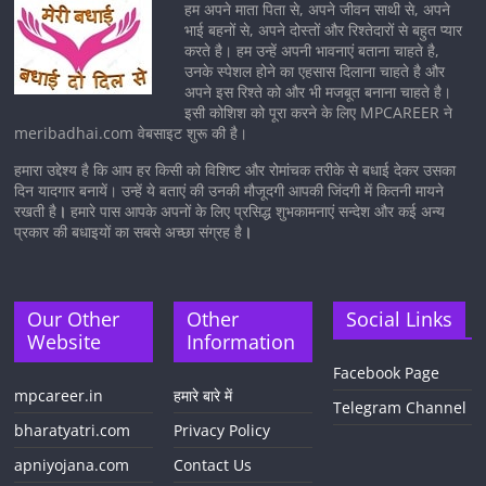
हम अपने माता पिता से, अपने जीवन साथी से, अपने
भाई बहनों से, अपने दोस्तों और रिश्तेदारों से बहुत प्यार
करते है। हम उन्हें अपनी भावनाएं बताना चाहते है,
उनके स्पेशल होने का एहसास दिलाना चाहते है और
अपने इस रिश्ते को और भी मजबूत बनाना चाहते है।
इसी कोशिश को पूरा करने के लिए MPCAREER ने
meribadhai.com वेबसाइट शुरू की है।
हमारा उद्देश्य है कि आप हर किसी को विशिष्ट और रोमांचक तरीके से बधाई देकर उसका
दिन यादगार बनायें। उन्हें ये बताएं की उनकी मौजूदगी आपकी जिंदगी में कितनी मायने
रखती है
।
हमारे पास आपके अपनों के लिए प्रसिद्ध शुभकामनाएं सन्देश और कई अन्य
प्रकार की बधाइयों का सबसे अच्छा संग्रह है
।
Our Other
Other
Social Links
Website
Information
Facebook Page
mpcareer.in
हमारे बारे में
Telegram Channel
bharatyatri.com
Privacy Policy
apniyojana.com
Contact Us