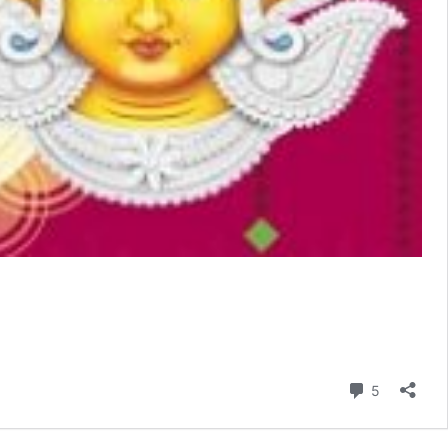
atri
bhkamnaye
Comment
5
6
्रि